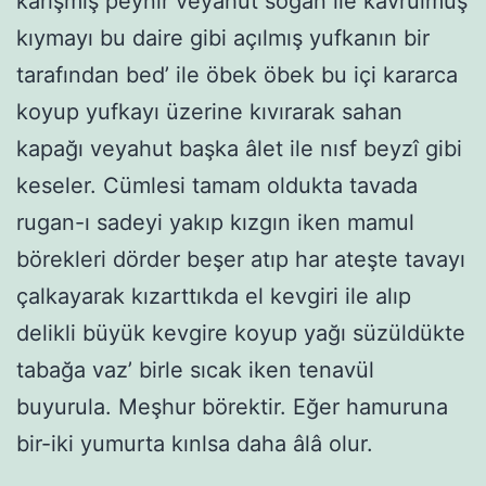
karışmış peynir veyahut soğan ile kavrulmuş
kıymayı bu daire gibi açılmış yufkanın bir
tarafından bed’ ile öbek öbek bu içi kararca
koyup yufkayı üzerine kıvırarak sahan
kapağı veyahut başka âlet ile nısf beyzî gibi
keseler. Cümlesi tamam oldukta tavada
rugan-ı sadeyi yakıp kızgın iken mamul
börekleri dörder beşer atıp har ateşte tavayı
çalkayarak kızarttıkda el kevgiri ile alıp
delikli büyük kevgire koyup yağı süzüldükte
tabağa vaz’ birle sıcak iken tenavül
buyurula. Meşhur börektir. Eğer hamuruna
bir-iki yumurta kınlsa daha âlâ olur.