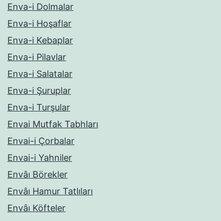
Enva-i Dolmalar
Enva-i Hoşaflar
Enva-i Kebaplar
Enva-i Pilavlar
Enva-i Salatalar
Enva-i Şuruplar
Enva-i Turşular
Envai Mutfak Tabhları
Envai-i Çorbalar
Envai-i Yahniler
Envâı Börekler
Envâı Hamur Tatlıları
Envâı Köfteler