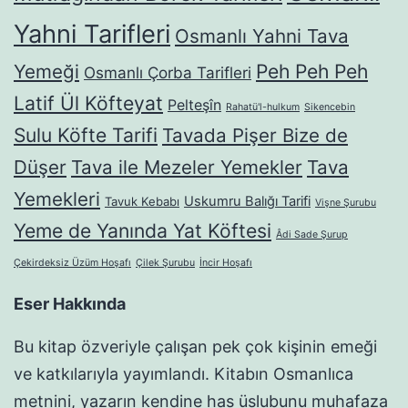
Yahni Tarifleri
Osmanlı Yahni Tava
Yemeği
Peh Peh Peh
Osmanlı Çorba Tarifleri
Latif Ül Köfteyat
Pelteşîn
Rahatü'l-hulkum
Sikencebin
Sulu Köfte Tarifi
Tavada Pişer Bize de
Düşer
Tava ile Mezeler Yemekler
Tava
Yemekleri
Uskumru Balığı Tarifi
Tavuk Kebabı
Vişne Şurubu
Yeme de Yanında Yat Köftesi
Âdi Sade Şurup
Çekirdeksiz Üzüm Hoşafı
Çilek Şurubu
İncir Hoşafı
Eser Hakkında
Bu kitap özveriyle çalışan pek çok kişinin emeği
ve katkılarıyla yayımlandı. Kitabın Osmanlıca
metnini, yazarın kendine has üslubunu muhafaza