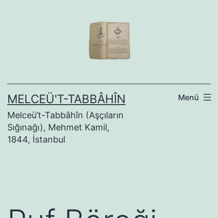
İçeriğe
geç
MELCEÜ'T-TABBÂHÎN
Menü
Melceü’t-Tabbâhîn (Aşçıların
Sığınağı), Mehmet Kamil,
1844, İstanbul