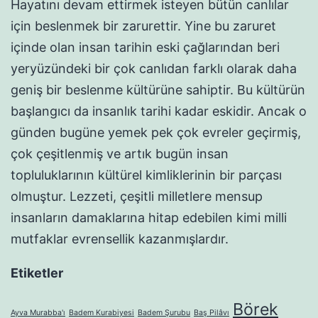
Hayatını devam ettirmek isteyen bütün canlılar
için beslenmek bir zarurettir. Yine bu zaruret
içinde olan insan tarihin eski çağlarından beri
yeryüzündeki bir çok canlıdan farklı olarak daha
geniş bir beslenme kültürüne sahiptir. Bu kültürün
başlangıcı da insanlık tarihi kadar eskidir. Ancak o
günden bugüne yemek pek çok evreler geçirmiş,
çok çeşitlenmiş ve artık bugün insan
topluluklarının kültürel kimliklerinin bir parçası
olmuştur. Lezzeti, çeşitli milletlere mensup
insanların damaklarına hitap edebilen kimi milli
mutfaklar evrensellik kazanmışlardır.
Etiketler
Börek
Ayva Murabba'ı
Badem Kurabiyesi
Badem Şurubu
Baş Pilâvı