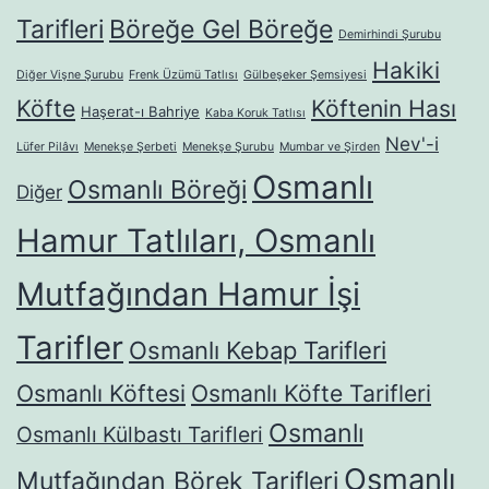
Tarifleri
Böreğe Gel Böreğe
Demirhindi Şurubu
Hakiki
Diğer Vişne Şurubu
Frenk Üzümü Tatlısı
Gülbeşeker Şemsiyesi
Köfte
Köftenin Hası
Haşerat-ı Bahriye
Kaba Koruk Tatlısı
Nev'-i
Lüfer Pilâvı
Menekşe Şerbeti
Menekşe Şurubu
Mumbar ve Şirden
Osmanlı
Osmanlı Böreği
Diğer
Hamur Tatlıları, Osmanlı
Mutfağından Hamur İşi
Tarifler
Osmanlı Kebap Tarifleri
Osmanlı Köftesi
Osmanlı Köfte Tarifleri
Osmanlı
Osmanlı Külbastı Tarifleri
Osmanlı
Mutfağından Börek Tarifleri