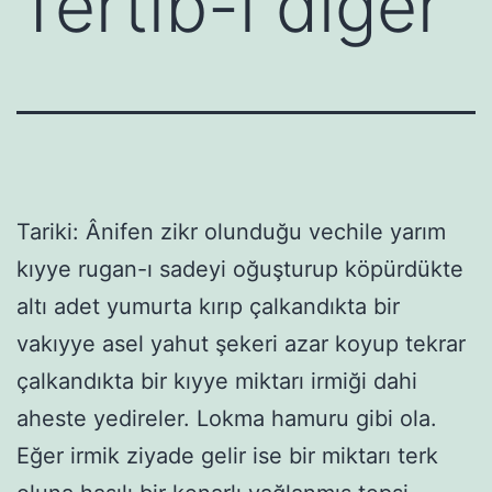
Tertib-i diğer
Tariki: Ânifen zikr olunduğu vechile yarım
kıyye rugan-ı sadeyi oğuşturup köpürdükte
altı adet yumurta kırıp çalkandıkta bir
vakıyye asel yahut şekeri azar koyup tekrar
çalkandıkta bir kıyye miktarı irmiği dahi
aheste yedireler. Lokma hamuru gibi ola.
Eğer irmik ziyade gelir ise bir miktarı terk