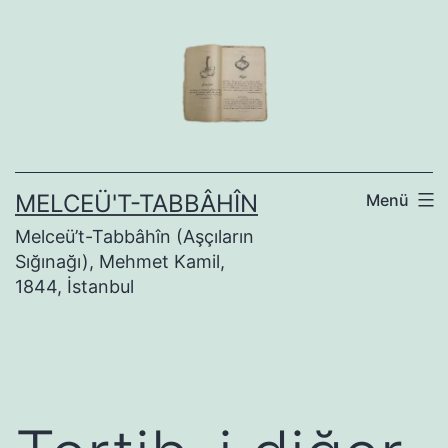
İçeriğe
geç
MELCEÜ'T-TABBÂHÎN
Menü
Melceü’t-Tabbâhîn (Aşçıların
Sığınağı), Mehmet Kamil,
1844, İstanbul