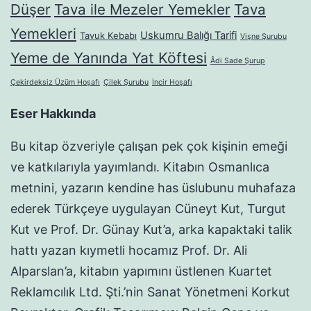
Düşer
Tava ile Mezeler Yemekler
Tava
Yemekleri
Uskumru Balığı Tarifi
Tavuk Kebabı
Vişne Şurubu
Yeme de Yanında Yat Köftesi
Âdi Sade Şurup
Çekirdeksiz Üzüm Hoşafı
Çilek Şurubu
İncir Hoşafı
Eser Hakkında
Bu kitap özveriyle çalışan pek çok kişinin emeği
ve katkılarıyla yayımlandı. Kitabın Osmanlıca
metnini, yazarın kendine has üslubunu muhafaza
ederek Türkçeye uygulayan Cüneyt Kut, Turgut
Kut ve Prof. Dr. Günay Kut’a, arka kapaktaki talik
hattı yazan kıymetli hocamız Prof. Dr. Ali
Alparslan’a, kitabın yapımını üstlenen Kuartet
Reklamcılık Ltd. Şti.’nin Sanat Yönetmeni Korkut