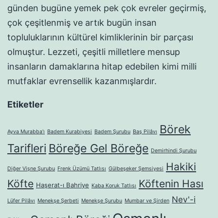
günden bugüne yemek pek çok evreler geçirmiş,
çok çeşitlenmiş ve artık bugün insan
topluluklarının kültürel kimliklerinin bir parçası
olmuştur. Lezzeti, çeşitli milletlere mensup
insanların damaklarına hitap edebilen kimi milli
mutfaklar evrensellik kazanmışlardır.
Etiketler
Börek
Ayva Murabba'ı
Badem Kurabiyesi
Badem Şurubu
Baş Pilâvı
Tarifleri
Böreğe Gel Böreğe
Demirhindi Şurubu
Hakiki
Diğer Vişne Şurubu
Frenk Üzümü Tatlısı
Gülbeşeker Şemsiyesi
Köfte
Köftenin Hası
Haşerat-ı Bahriye
Kaba Koruk Tatlısı
Nev'-i
Lüfer Pilâvı
Menekşe Şerbeti
Menekşe Şurubu
Mumbar ve Şirden