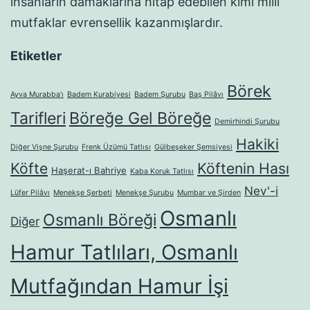
insanların damaklarına hitap edebilen kimi milli
mutfaklar evrensellik kazanmışlardır.
Etiketler
Börek
Ayva Murabba'ı
Badem Kurabiyesi
Badem Şurubu
Baş Pilâvı
Tarifleri
Böreğe Gel Böreğe
Demirhindi Şurubu
Hakiki
Diğer Vişne Şurubu
Frenk Üzümü Tatlısı
Gülbeşeker Şemsiyesi
Köfte
Köftenin Hası
Haşerat-ı Bahriye
Kaba Koruk Tatlısı
Nev'-i
Lüfer Pilâvı
Menekşe Şerbeti
Menekşe Şurubu
Mumbar ve Şirden
Osmanlı
Osmanlı Böreği
Diğer
Hamur Tatlıları, Osmanlı
Mutfağından Hamur İşi