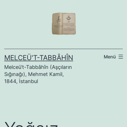
İçeriğe
geç
MELCEÜ'T-TABBÂHÎN
Menü
Melceü’t-Tabbâhîn (Aşçıların
Sığınağı), Mehmet Kamil,
1844, İstanbul