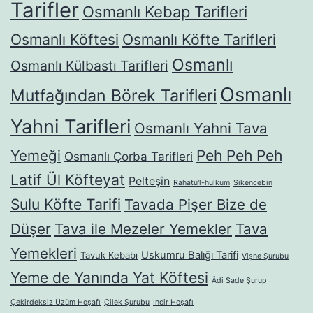
Tarifler
Osmanlı Kebap Tarifleri
Osmanlı Köftesi
Osmanlı Köfte Tarifleri
Osmanlı
Osmanlı Külbastı Tarifleri
Osmanlı
Mutfağından Börek Tarifleri
Yahni Tarifleri
Osmanlı Yahni Tava
Yemeği
Peh Peh Peh
Osmanlı Çorba Tarifleri
Latif Ül Köfteyat
Pelteşîn
Rahatü'l-hulkum
Sikencebin
Sulu Köfte Tarifi
Tavada Pişer Bize de
Düşer
Tava ile Mezeler Yemekler
Tava
Yemekleri
Uskumru Balığı Tarifi
Tavuk Kebabı
Vişne Şurubu
Yeme de Yanında Yat Köftesi
Âdi Sade Şurup
Çekirdeksiz Üzüm Hoşafı
Çilek Şurubu
İncir Hoşafı