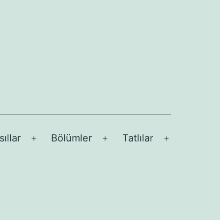
sıllar
Bölümler
Tatlılar
Menüyü
Menüyü
Menüyü
aç
aç
aç