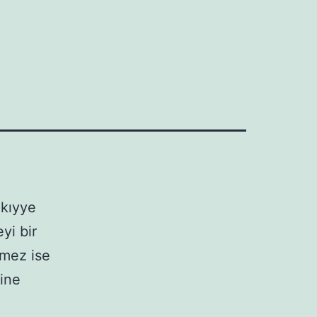
 kıyye
yi bir
nmez ise
rine