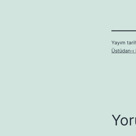
Yayım tari
Üstüdan-ı
Yor