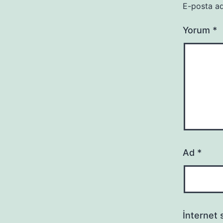
E-posta ad
Yorum
*
Ad
*
İnternet s