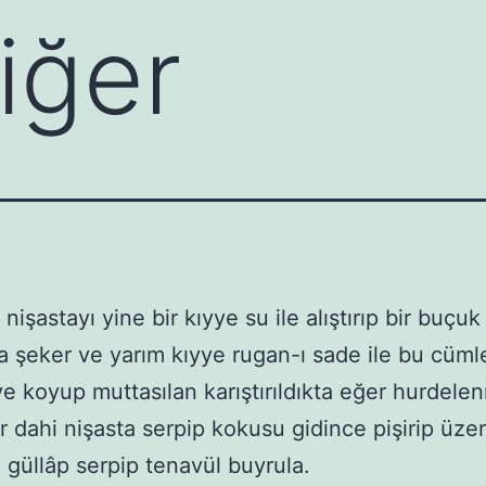
iğer
 nişastayı yine bir kıyye su ile alıştırıp bir buçuk
a şeker ve yarım kıyye rugan-ı sade ile bu cümle
e koyup muttasılan karıştırıldıkta eğer hurdele
ar dahi nişasta serpip kokusu gidince pişirip üze
e güllâp serpip tenavül buyrula.