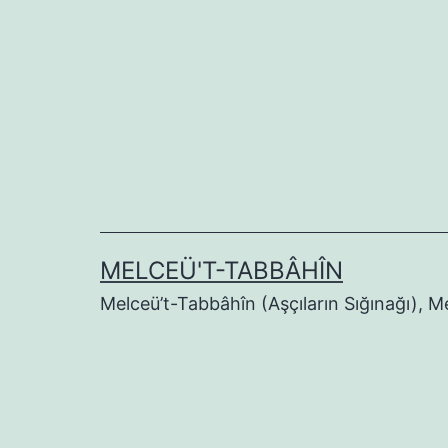
İçeriğe
geç
MELCEÜ'T-TABBÂHÎN
Melceü’t-Tabbâhîn (Aşçıların Sığınağı), 