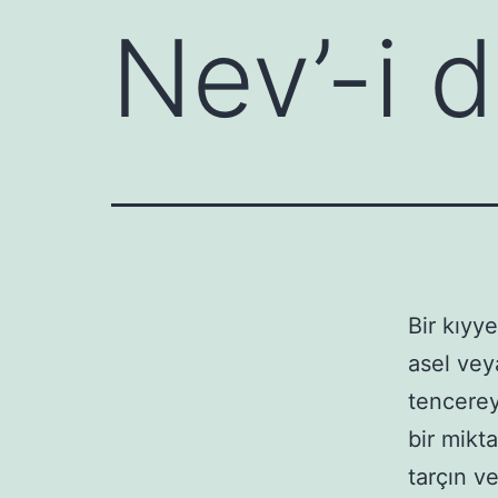
Nev’-i d
Bir kıyye
asel vey
tencerey
bir mikt
tarçın v