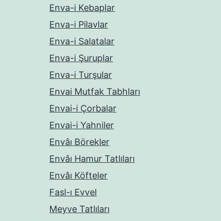
Enva-i Kebaplar
Enva-i Pilavlar
Enva-i Salatalar
Enva-i Şuruplar
Enva-i Turşular
Envai Mutfak Tabhları
Envai-i Çorbalar
Envai-i Yahniler
Envâı Börekler
Envâı Hamur Tatlıları
Envâı Köfteler
Fasl-ı Evvel
Meyve Tatlıları