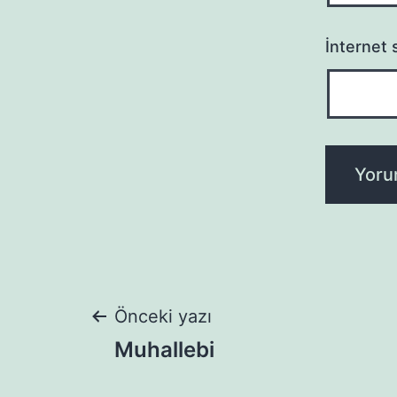
İnternet s
Yazı
Önceki yazı
Muhallebi
gezinmesi