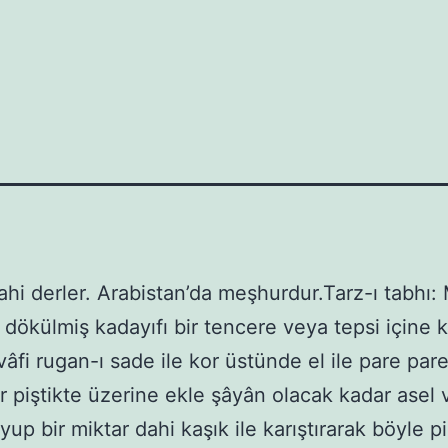
ahi derler. Arabistan’da meşhurdur.Tarz-ı tabhı: 
e dökülmiş kadayıfı bir tencere veya tepsi içine
 vâfi rugan-ı sade ile kor üstünde el ile pare pa
ar piştikte üzerine ekle şâyân olacak kadar asel
up bir miktar dahi kaşık ile karıştırarak böyle pi