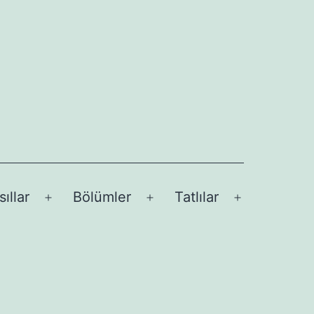
sıllar
Bölümler
Tatlılar
Menüyü
Menüyü
Menüyü
aç
aç
aç