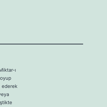
Miktar-ı
 koyup
re ederek
 veya
ştikte