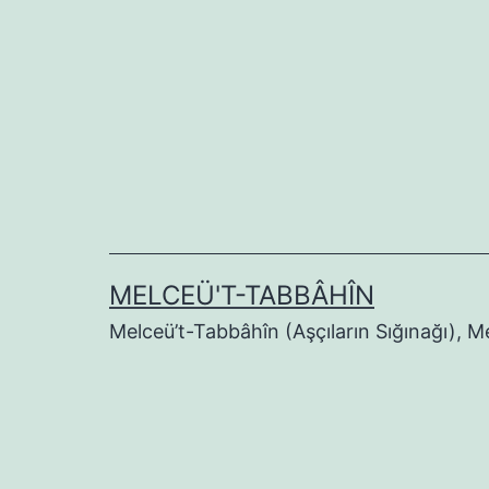
İçeriğe
geç
MELCEÜ'T-TABBÂHÎN
Melceü’t-Tabbâhîn (Aşçıların Sığınağı), 