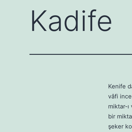
Kadife
Kenife d
vâfi inc
miktar-ı
bir mikt
şeker koy