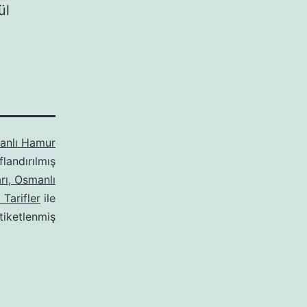
ül
anlı Hamur
flandırılmış
rı, Osmanlı
Tarifler
ile
tiketlenmiş