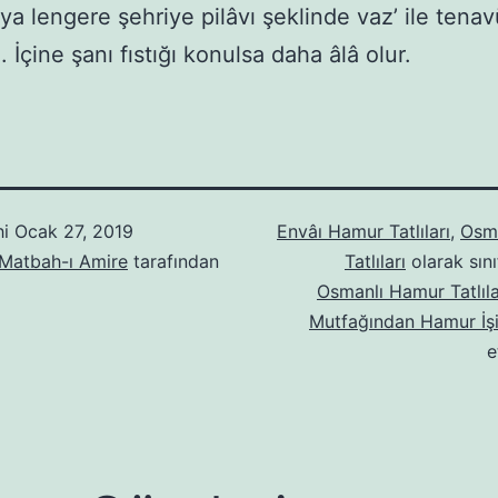
ya lengere şehriye pilâvı şeklinde vaz’ ile tenav
 İçine şanı fıstığı konulsa daha âlâ olur.
hi
Ocak 27, 2019
Envâı Hamur Tatlıları
,
Osm
 Matbah-ı Amire
tarafından
Tatlıları
olarak sını
Osmanlı Hamur Tatlıla
Mutfağından Hamur İşi 
e