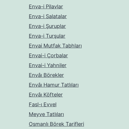
Enva-i Pilavlar
Enva-i Salatalar
Enva-i Şuruplar
Enva-i Turşular
Envai Mutfak Tabhları
Envai-i Çorbalar
Envai-i Yahniler
Envâı Börekler
Envâı Hamur Tatlıları
Envâı Köfteler
Fasl-ı Evvel
Meyve Tatlıları
Osmanlı Börek Tarifleri