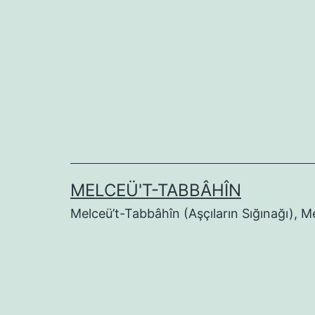
İçeriğe
geç
MELCEÜ'T-TABBÂHÎN
Melceü’t-Tabbâhîn (Aşçıların Sığınağı), 