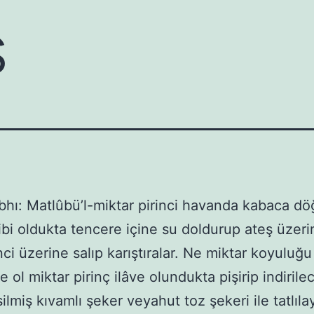
ş
abhı: Matlûbü’l-miktar pirinci havanda kabaca d
ibi oldukta tencere içine su doldurup ateş üzer
inci üzerine salıp karıştıralar. Ne miktar koyuluğ
e ol miktar pirinç ilâve olundukta pişirip indiril
ilmiş kıvamlı şeker veyahut toz şekeri ile tatlılay