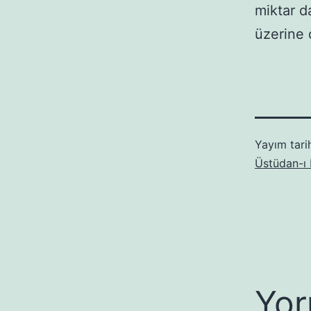
miktar d
üzerine 
Yayım tari
Üstüdan-ı
Yor