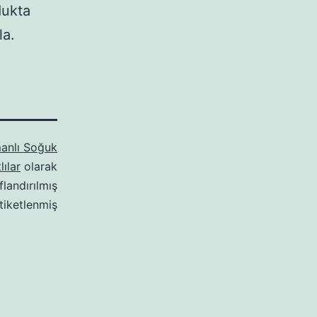
dukta
la.
anlı Soğuk
ılar
olarak
ıflandırılmış
tiketlenmiş