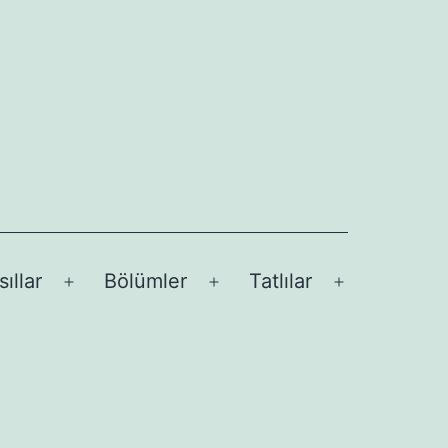
sıllar
Bölümler
Tatlılar
Menüyü
Menüyü
Menüyü
aç
aç
aç