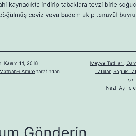
ahi kaynadıkta indirip tabaklara tevzi birle soğu
döğülmüş ceviz veya badem ekip tenavül buyru
hi
Kasım 14, 2018
Meyve Tatlıları
,
Osm
 Matbah-ı Amire
tarafından
Tatlılar
,
Soğuk Tatl
sın
Nazlı Aş
ile e
um Gönderin