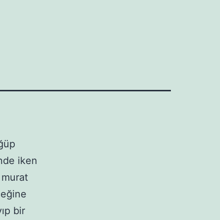
öğüp
inde iken
u murat
eceğine
ıp bir