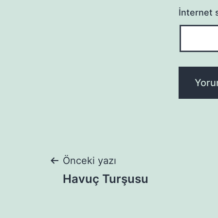
İnternet s
Yazı
Önceki yazı
Havuç Turşusu
gezinmesi