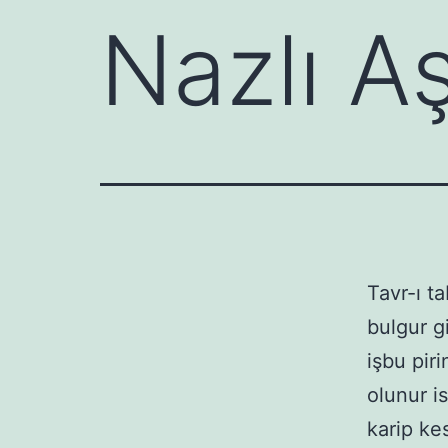
Nazlı A
Tavr-ı t
bulgur g
işbu pir
olunur is
karip kes