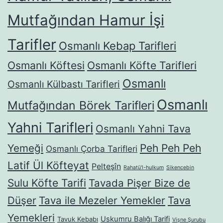
Mutfağından Hamur İşi
Tarifler
Osmanlı Kebap Tarifleri
Osmanlı Köftesi
Osmanlı Köfte Tarifleri
Osmanlı
Osmanlı Külbastı Tarifleri
Osmanlı
Mutfağından Börek Tarifleri
Yahni Tarifleri
Osmanlı Yahni Tava
Yemeği
Peh Peh Peh
Osmanlı Çorba Tarifleri
Latif Ül Köfteyat
Pelteşîn
Rahatü'l-hulkum
Sikencebin
Sulu Köfte Tarifi
Tavada Pişer Bize de
Düşer
Tava ile Mezeler Yemekler
Tava
Yemekleri
Uskumru Balığı Tarifi
Tavuk Kebabı
Vişne Şurubu