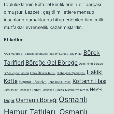
topluluklarının kültürel kimliklerinin bir parçası
olmuştur. Lezzeti, çeşitli milletlere mensup
insanların damaklarına hitap edebilen kimi milli
mutfaklar evrensellik kazanmışlardır.
Etiketler
Börek
Ayva Murabba'ı
Badem Kurabiyesi
Badem Şurubu
Baş Pilâvı
Tarifleri
Böreğe Gel Böreğe
Demirhindi Şurubu
Hakiki
Diğer Vişne Şurubu
Frenk Üzümü Tatlısı
Gülbeşeker Şemsiyesi
Köfte
Köftenin Hası
Haşerat-ı Bahriye
Kaba Koruk Tatlısı
Nev'-i
Lüfer Pilâvı
Menekşe Şerbeti
Menekşe Şurubu
Mumbar ve Şirden
Osmanlı
Osmanlı Böreği
Diğer
Hamur Tatlıları, Osmanlı