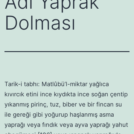
Âdi Yaprak
Dolması
Tarik-i tabhı: Matlûbü’l-miktar yağlıca
kıvırcık etini ince kıydıkta ince soğan çentip
yıkanmış pirinç, tuz, biber ve bir fincan su
ile gereği gibi yoğurup haşlanmış asma
yaprağı veya fındık veya ayva yaprağı yahut