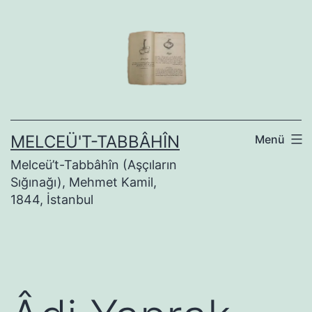
İçeriğe
geç
MELCEÜ'T-TABBÂHÎN
Menü
Melceü’t-Tabbâhîn (Aşçıların
Sığınağı), Mehmet Kamil,
1844, İstanbul