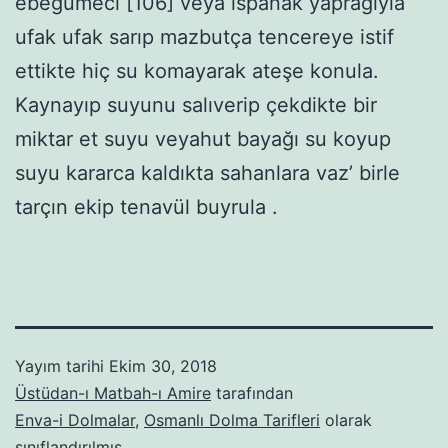
ebegümeci [106] veya ıspanak yaprağıyla
ufak ufak sarıp mazbutça tencereye istif
ettikte hiç su komayarak ateşe konula.
Kaynayıp suyunu salıverip çekdikte bir
miktar et suyu veyahut bayağı su koyup
suyu kararca kaldıkta sahanlara vaz’ birle
tarçın ekip tenavül buyrula .
Yayım tarihi
Ekim 30, 2018
Üstüdan-ı Matbah-ı Amire
tarafından
Enva-i Dolmalar
,
Osmanlı Dolma Tarifleri
olarak
sınıflandırılmış