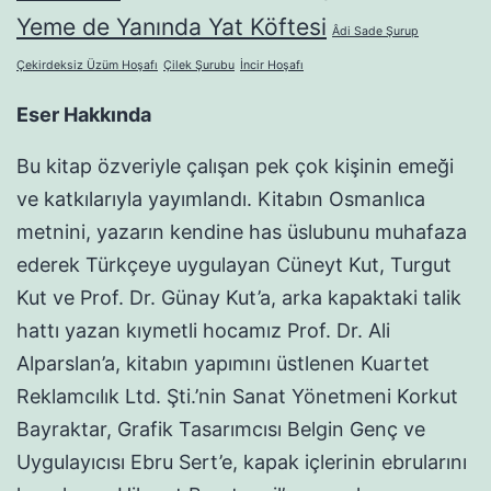
Yeme de Yanında Yat Köftesi
Âdi Sade Şurup
Çekirdeksiz Üzüm Hoşafı
Çilek Şurubu
İncir Hoşafı
Eser Hakkında
Bu kitap özveriyle çalışan pek çok kişinin emeği
ve katkılarıyla yayımlandı. Kitabın Osmanlıca
metnini, yazarın kendine has üslubunu muhafaza
ederek Türkçeye uygulayan Cüneyt Kut, Turgut
Kut ve Prof. Dr. Günay Kut’a, arka kapaktaki talik
hattı yazan kıymetli hocamız Prof. Dr. Ali
Alparslan’a, kitabın yapımını üstlenen Kuartet
Reklamcılık Ltd. Şti.’nin Sanat Yönetmeni Korkut
Bayraktar, Grafik Tasarımcısı Belgin Genç ve
Uygulayıcısı Ebru Sert’e, kapak içlerinin ebrularını