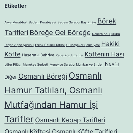
Etiketler
Börek
Ayva Murabba'ı
Badem Kurabiyesi
Badem Şurubu
Baş Pilâvı
Tarifleri
Böreğe Gel Böreğe
Demirhindi Şurubu
Hakiki
Diğer Vişne Şurubu
Frenk Üzümü Tatlısı
Gülbeşeker Şemsiyesi
Köfte
Köftenin Hası
Haşerat-ı Bahriye
Kaba Koruk Tatlısı
Nev'-i
Lüfer Pilâvı
Menekşe Şerbeti
Menekşe Şurubu
Mumbar ve Şirden
Osmanlı
Osmanlı Böreği
Diğer
Hamur Tatlıları, Osmanlı
Mutfağından Hamur İşi
Tarifler
Osmanlı Kebap Tarifleri
Osmanlı Köftesi
Osmanlı Köfte Tarifleri