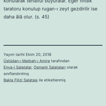
konularak tenavül buyuralar. Eğer fındık
taratoru konulup rugan-ı zeyt gezdirilir ise
daha âlâ olur. (s. 45)
Yayım tarihi
Ekim 20, 2018
Üstüdan-ı Matbah-ı Amire
tarafından
Enva-i Salatalar
,
Osmanlı Salataları
olarak
sınıflandırılmış
Bakla Filizi Salatası
ile etiketlenmiş