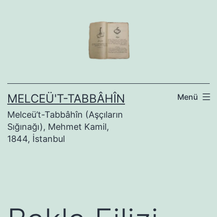
İçeriğe
geç
MELCEÜ'T-TABBÂHÎN
Menü
Melceü’t-Tabbâhîn (Aşçıların
Sığınağı), Mehmet Kamil,
1844, İstanbul