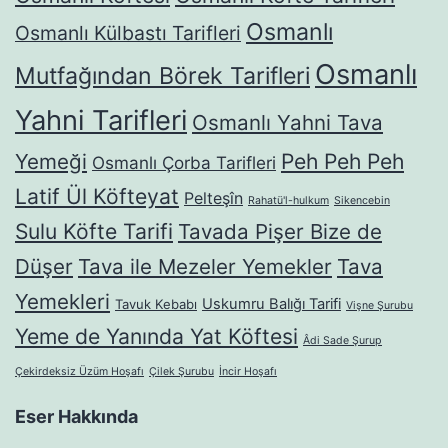
Osmanlı
Osmanlı Külbastı Tarifleri
Osmanlı
Mutfağından Börek Tarifleri
Yahni Tarifleri
Osmanlı Yahni Tava
Yemeği
Peh Peh Peh
Osmanlı Çorba Tarifleri
Latif Ül Köfteyat
Pelteşîn
Rahatü'l-hulkum
Sikencebin
Sulu Köfte Tarifi
Tavada Pişer Bize de
Düşer
Tava ile Mezeler Yemekler
Tava
Yemekleri
Uskumru Balığı Tarifi
Tavuk Kebabı
Vişne Şurubu
Yeme de Yanında Yat Köftesi
Âdi Sade Şurup
Çekirdeksiz Üzüm Hoşafı
Çilek Şurubu
İncir Hoşafı
Eser Hakkında