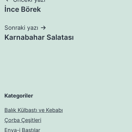
Yazı
İnce Börek
gezinmesi
Sonraki yazı
Karnabahar Salatası
Kategoriler
Balık Külbastı ve Kebabı
Çorba Çeşitleri
Enva-i Bastılar