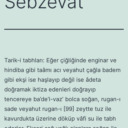
Sebzevât
Tarik-i tabhları: Eğer çiğliğinde enginar ve
hindiba gibi taâmı acı veyahut çağla badem
gibi ekşi ise haşlayıp değil ise âdeta
doğramak iktiza edenleri doğrayıp
tencereye ba’de’l-vaz’ bolca soğan, rugan-ı
sade veyahut rugan-ı [99] zeytte tuz ile
kavurdukta üzerine döküp vâfi su ile tabh