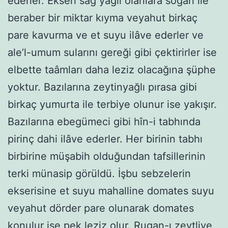
ederler. Ekseri sağ yağlı olanlara soğan ile
beraber bir miktar kıyma veyahut birkaç
pare kavurma ve et suyu ilâve ederler ve
ale’l-umum sularını gereği gibi çektirirler ise
elbette taâmları daha leziz olacağına şüphe
yoktur. Bazılarına zeytinyağlı pırasa gibi
birkaç yumurta ile terbiye olunur ise yakışır.
Bazılarına ebegümeci gibi hîn-i tabhında
pirinç dahi ilâve ederler. Her birinin tabhı
birbirine müşabih olduğundan tafsillerinin
terki münasip görüldü. İşbu sebzelerin
ekserisine et suyu mahalline domates suyu
veyahut dörder pare olunarak domates
konulur ise pek leziz olur. Rugan-ı zeytliye