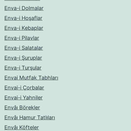
Enva-i Dolmalar
Enva-i Hoşaflar
Enva-i Kebaplar
Enva-i Pilavlar
Enva-i Salatalar
Enva-i Şuruplar
Enva-i Turşular
Envai Mutfak Tabhları
Envai-i Çorbalar
Envai-i Yahniler
Envâı Börekler
Envâı Hamur Tatlıları
Envâı Köfteler