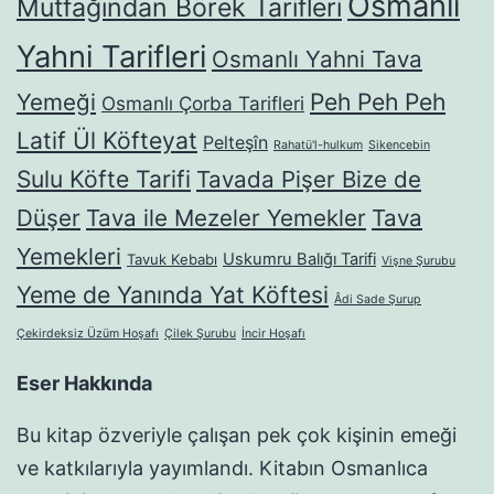
Osmanlı
Mutfağından Börek Tarifleri
Yahni Tarifleri
Osmanlı Yahni Tava
Yemeği
Peh Peh Peh
Osmanlı Çorba Tarifleri
Latif Ül Köfteyat
Pelteşîn
Rahatü'l-hulkum
Sikencebin
Sulu Köfte Tarifi
Tavada Pişer Bize de
Düşer
Tava ile Mezeler Yemekler
Tava
Yemekleri
Uskumru Balığı Tarifi
Tavuk Kebabı
Vişne Şurubu
Yeme de Yanında Yat Köftesi
Âdi Sade Şurup
Çekirdeksiz Üzüm Hoşafı
Çilek Şurubu
İncir Hoşafı
Eser Hakkında
Bu kitap özveriyle çalışan pek çok kişinin emeği
ve katkılarıyla yayımlandı. Kitabın Osmanlıca