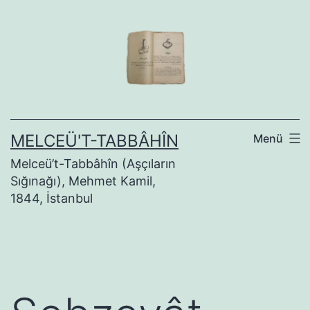
İçeriğe
geç
MELCEÜ'T-TABBÂHÎN
Menü
Melceü’t-Tabbâhîn (Aşçıların
Sığınağı), Mehmet Kamil,
1844, İstanbul