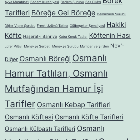
Börek
Ayva Murabba'ı
Badem Kurabiyesi
Badem Şurubu
Baş Pilâvı
Tarifleri
Böreğe Gel Böreğe
Demirhindi Şurubu
Hakiki
Diğer Vişne Şurubu
Frenk Üzümü Tatlısı
Gülbeşeker Şemsiyesi
Köfte
Köftenin Hası
Haşerat-ı Bahriye
Kaba Koruk Tatlısı
Nev'-i
Lüfer Pilâvı
Menekşe Şerbeti
Menekşe Şurubu
Mumbar ve Şirden
Osmanlı
Osmanlı Böreği
Diğer
Hamur Tatlıları, Osmanlı
Mutfağından Hamur İşi
Tarifler
Osmanlı Kebap Tarifleri
Osmanlı Köftesi
Osmanlı Köfte Tarifleri
Osmanlı
Osmanlı Külbastı Tarifleri