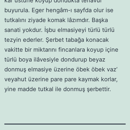
kar üstüne koyup dondukta tenavül
buyurula. Eger hengâm-ı sayfda olur ise
tutkalını ziyade komak lâzımdır. Başka
sanati yokdur. İşbu elmasiyeyi türlü türlü
tezyin ederler. Şerbet tabağa konacak
vakitte bir miktarını fincanlara koyup içine
türlü boya ilâvesiyle dondurup beyaz
donmuş elmasiye üzerine öbek öbek vaz’
veyahut üzerine pare pare kaymak korlar,
yine madde tutkal ile donmuş şerbettir.