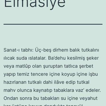
Elmasiye
Sanat-ı tabhı: Üç-beş dirhem balık tutkalını
ılıcak suda ıslatalar. Ba’dehu kesilmiş şeker
veya matlûp olan şuruptan tatlıca şerbet
yapıp temiz tencere içine koyup içine işbu
hazırlanan tutkalı dahi ilâve edip tutkal
mahv olunca kaynatıp tabaklara vaz’ edeler.
Ondan sonra bu tabakları su içine veyahut