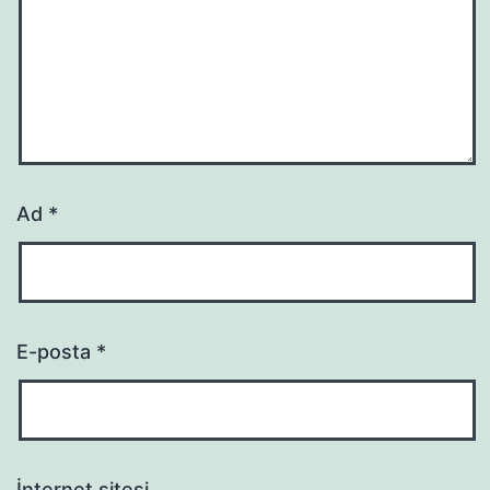
Ad
*
E-posta
*
İnternet sitesi