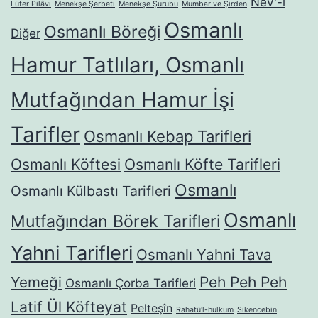
Nev'-i
Lüfer Pilâvı
Menekşe Şerbeti
Menekşe Şurubu
Mumbar ve Şirden
Osmanlı
Osmanlı Böreği
Diğer
Hamur Tatlıları, Osmanlı
Mutfağından Hamur İşi
Tarifler
Osmanlı Kebap Tarifleri
Osmanlı Köftesi
Osmanlı Köfte Tarifleri
Osmanlı
Osmanlı Külbastı Tarifleri
Osmanlı
Mutfağından Börek Tarifleri
Yahni Tarifleri
Osmanlı Yahni Tava
Yemeği
Peh Peh Peh
Osmanlı Çorba Tarifleri
Latif Ül Köfteyat
Pelteşîn
Rahatü'l-hulkum
Sikencebin