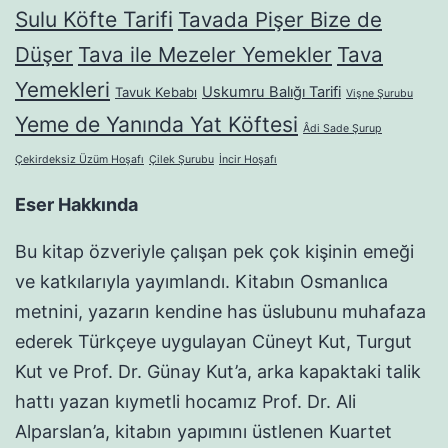
Sulu Köfte Tarifi
Tavada Pişer Bize de
Düşer
Tava ile Mezeler Yemekler
Tava
Yemekleri
Uskumru Balığı Tarifi
Tavuk Kebabı
Vişne Şurubu
Yeme de Yanında Yat Köftesi
Âdi Sade Şurup
Çekirdeksiz Üzüm Hoşafı
Çilek Şurubu
İncir Hoşafı
Eser Hakkında
Bu kitap özveriyle çalışan pek çok kişinin emeği
ve katkılarıyla yayımlandı. Kitabın Osmanlıca
metnini, yazarın kendine has üslubunu muhafaza
ederek Türkçeye uygulayan Cüneyt Kut, Turgut
Kut ve Prof. Dr. Günay Kut’a, arka kapaktaki talik
hattı yazan kıymetli hocamız Prof. Dr. Ali
Alparslan’a, kitabın yapımını üstlenen Kuartet