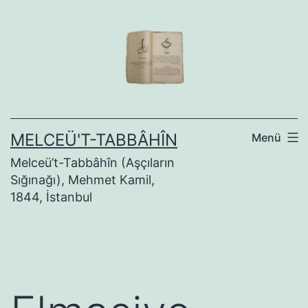
İçeriğe
geç
MELCEÜ'T-TABBÂHÎN
Menü
Melceü’t-Tabbâhîn (Aşçıların
Sığınağı), Mehmet Kamil,
1844, İstanbul