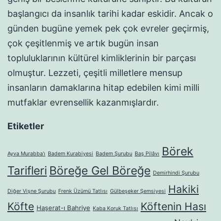
başlangıcı da insanlık tarihi kadar eskidir. Ancak o
günden bugüne yemek pek çok evreler geçirmiş,
çok çeşitlenmiş ve artık bugün insan
topluluklarının kültürel kimliklerinin bir parçası
olmuştur. Lezzeti, çeşitli milletlere mensup
insanların damaklarına hitap edebilen kimi milli
mutfaklar evrensellik kazanmışlardır.
Etiketler
Börek
Ayva Murabba'ı
Badem Kurabiyesi
Badem Şurubu
Baş Pilâvı
Tarifleri
Böreğe Gel Böreğe
Demirhindi Şurubu
Hakiki
Diğer Vişne Şurubu
Frenk Üzümü Tatlısı
Gülbeşeker Şemsiyesi
Köfte
Köftenin Hası
Haşerat-ı Bahriye
Kaba Koruk Tatlısı