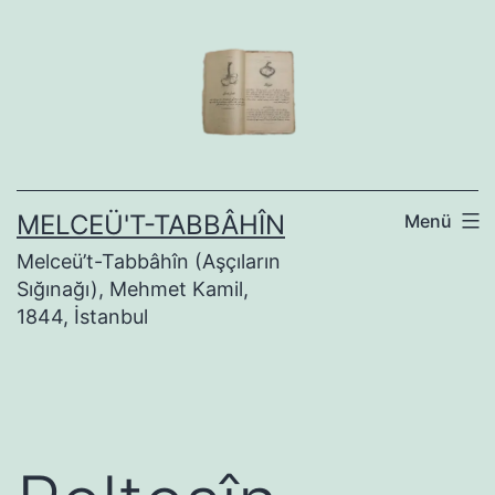
İçeriğe
geç
MELCEÜ'T-TABBÂHÎN
Menü
Melceü’t-Tabbâhîn (Aşçıların
Sığınağı), Mehmet Kamil,
1844, İstanbul