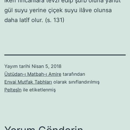
iken fincanlara tevzi edip şurb oluna yahut
gül suyu yerine çiçek suyu ilâve olunsa
daha latîf olur. (s. 131)
Yayım tarihi
Nisan 5, 2018
Üstüdan-ı Matbah-ı Amire
tarafından
Envai Mutfak Tabhları
olarak sınıflandırılmış
Pelteşîn
ile etiketlenmiş