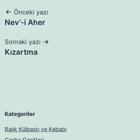
Yazı
Önceki yazı
Nev’-i Aher
gezinmesi
Sonraki yazı
Kızartma
Kategoriler
Balık Külbastı ve Kebabı
Çorba Çeşitleri