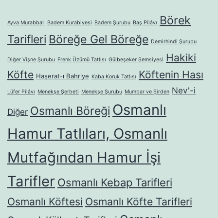
Börek
Ayva Murabba'ı
Badem Kurabiyesi
Badem Şurubu
Baş Pilâvı
Tarifleri
Böreğe Gel Böreğe
Demirhindi Şurubu
Hakiki
Diğer Vişne Şurubu
Frenk Üzümü Tatlısı
Gülbeşeker Şemsiyesi
Köfte
Köftenin Hası
Haşerat-ı Bahriye
Kaba Koruk Tatlısı
Nev'-i
Lüfer Pilâvı
Menekşe Şerbeti
Menekşe Şurubu
Mumbar ve Şirden
Osmanlı
Osmanlı Böreği
Diğer
Hamur Tatlıları, Osmanlı
Mutfağından Hamur İşi
Tarifler
Osmanlı Kebap Tarifleri
Osmanlı Köftesi
Osmanlı Köfte Tarifleri