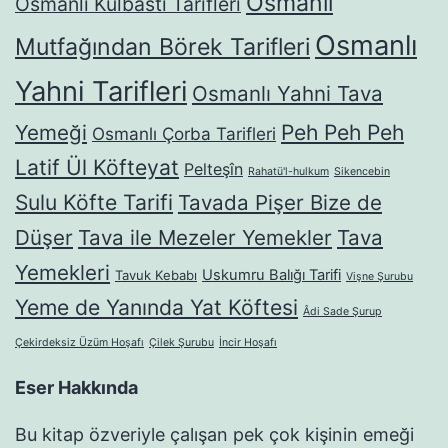
Osmanlı
Osmanlı Külbastı Tarifleri
Osmanlı
Mutfağından Börek Tarifleri
Yahni Tarifleri
Osmanlı Yahni Tava
Yemeği
Peh Peh Peh
Osmanlı Çorba Tarifleri
Latif Ül Köfteyat
Pelteşîn
Rahatü'l-hulkum
Sikencebin
Sulu Köfte Tarifi
Tavada Pişer Bize de
Düşer
Tava ile Mezeler Yemekler
Tava
Yemekleri
Uskumru Balığı Tarifi
Tavuk Kebabı
Vişne Şurubu
Yeme de Yanında Yat Köftesi
Âdi Sade Şurup
Çekirdeksiz Üzüm Hoşafı
Çilek Şurubu
İncir Hoşafı
Eser Hakkında
Bu kitap özveriyle çalışan pek çok kişinin emeği