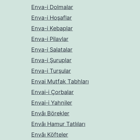
Enva-i Dolmalar
Enva-i Hoşaflar
Enva-i Kebaplar
Enva-i Pilavlar
Enva-i Salatalar
Enva-i Şuruplar
Enva-i Turşular
Envai Mutfak Tabhları
Envai-i Çorbalar
Envai-i Yahniler
Envâı Börekler
Envâı Hamur Tatlıları
Envâı Köfteler