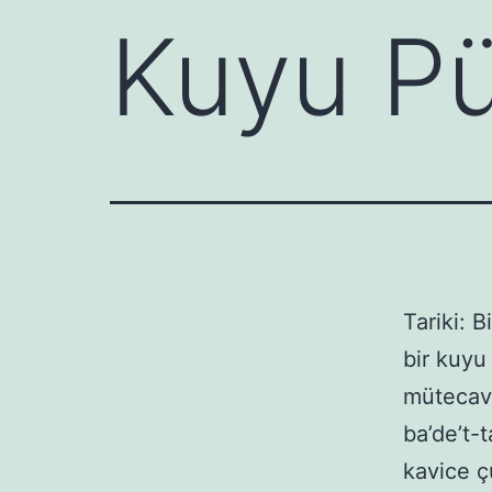
Kuyu Pü
Tariki: 
bir kuyu 
mütecavi
ba’de’t-t
kavice ç