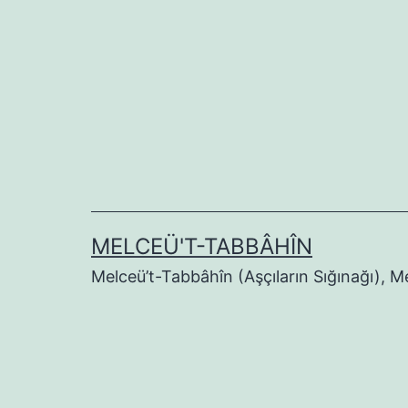
İçeriğe
geç
MELCEÜ'T-TABBÂHÎN
Melceü’t-Tabbâhîn (Aşçıların Sığınağı), 