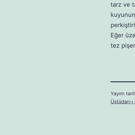
tarz ve t
kuyunun 
perkiştir
Eğer üze
tez pişe
Yayım tari
Üstüdan-ı