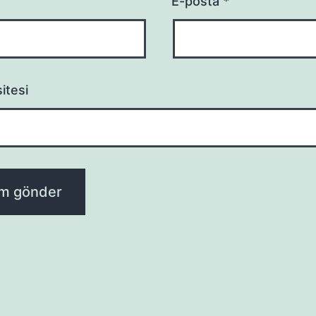
E-posta
*
itesi