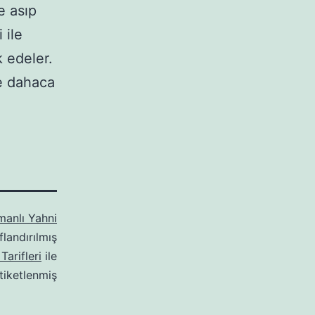
e asıp
 ile
k edeler.
e dahaca
anlı Yahni
flandırılmış
Tarifleri
ile
tiketlenmiş