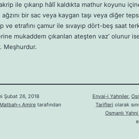
akrip ile çıkarıp hâlî kaldıkta mathur koyunu için
ağzını bir sac veya kaygan taşı veya diğer tepsi
ip ve etrafını çamur ile sıvayıp dört-beş saat ter
rine mukaddem çıkarılan ateşten vaz’ olunur is
r. Meşhurdur.
hi
Şubat 26, 2018
Envai-i Yahniler
,
Osm
 Matbah-ı Amire
tarafından
Tarifleri
olarak sını
Osmanlı Yahni 
e