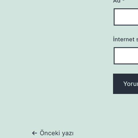
Ad
*
İnternet s
Yazı
Önceki yazı