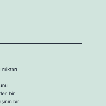
 miktarı
yunu
nden bir
şinin bir