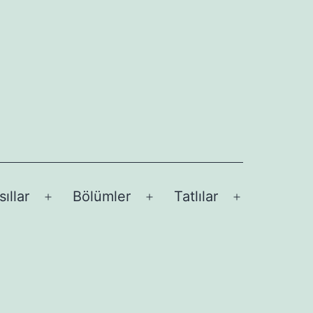
sıllar
Bölümler
Tatlılar
Menüyü
Menüyü
Menüyü
aç
aç
aç